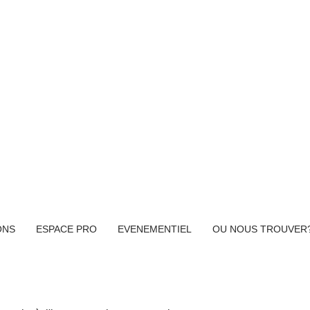
o-responsable, Ethique
Local
Minimaliste
r-faire, Simplicité, Sobriété
Traçabilité
ONS
ESPACE PRO
EVENEMENTIEL
OU NOUS TROUVER